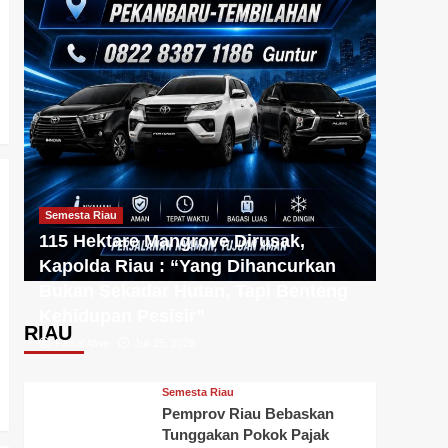
Semesta Riau
115 Hektare Mangrove Dirusak,
Kapolda Riau : “Yang Dihancurkan
Bukan Sekadar Hutan, Tapi Benteng
Kehidupan Pesisir”
RIAU
Faisal Alwie
Juli 25, 2026
Semesta Riau
Pemprov Riau Bebaskan
Tunggakan Pokok Pajak