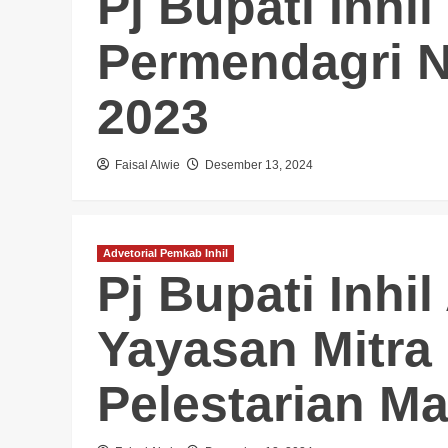
Pj Bupati Inhil
Permendagri 
2023
Faisal Alwie
Desember 13, 2024
Advetorial Pemkab Inhil
Pj Bupati Inhi
Yayasan Mitra
Pelestarian M