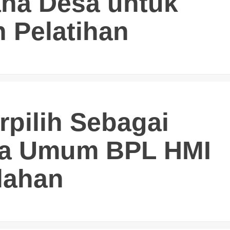
na Desa untuk
n Pelatihan
erpilih Sebagai
ua Umum BPL HMI
lahan