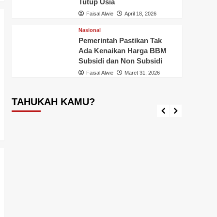
Tutup Usia
Faisal Alwie
April 18, 2026
Nasional
Pemerintah Pastikan Tak
Ada Kenaikan Harga BBM
Tahukah Kamu ?
Inhil
T
Subsidi dan Non Subsidi
Tahukah Kamu Ikan Aligator?, Awas
Pener
Faisal Alwie
Maret 31, 2026
Loh, Ikan Ini Dilarang Dipelihara,
Jangan
Diperjual-belikan dan Dilepas
Admini
Diperairan Indonesia
Ini
TAHUKAH KAMU?
Faisal Alwie
September 17, 2024
Faisal A