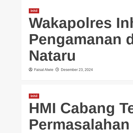
Inhil
Wakapolres In
Pengamanan d
Nataru
Faisal Alwie
Desember 23, 2024
Inhil
HMI Cabang Te
Permasalahan