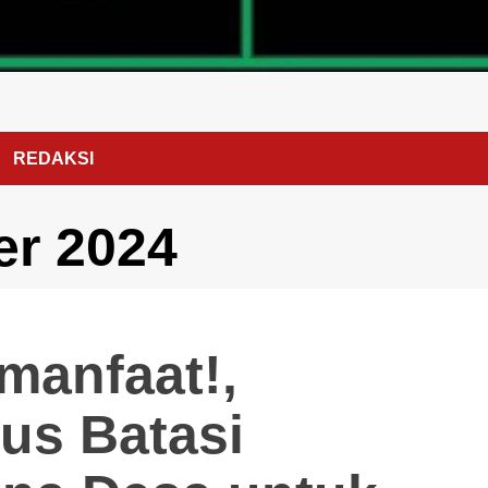
REDAKSI
r 2024
rmanfaat!,
us Batasi