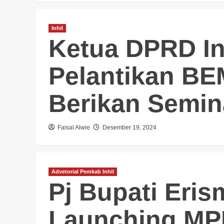
Inhil
Ketua DPRD Inh
Pelantikan BE
Berikan Semin
Faisal Alwie
Desember 19, 2024
Advetorial Pemkab Inhil
Pj Bupati Eris
Launching MPP