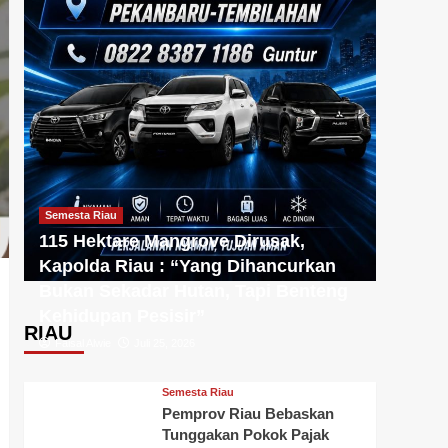
Semesta Riau
115 Hektare Mangrove Dirusak,
Kapolda Riau : “Yang Dihancurkan
Bukan Sekadar Hutan, Tapi Benteng
Kehidupan Pesisir”
RIAU
Faisal Alwie
Juli 25, 2026
Semesta Riau
Pemprov Riau Bebaskan
Tunggakan Pokok Pajak