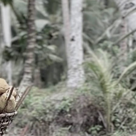
Tahukah Kamu ?
Ini yang Terjadi pada Tubuh jika
Konsumsi Bunga Telang Selama 30
Hari
Faisal Alwie
Mei 24, 2024