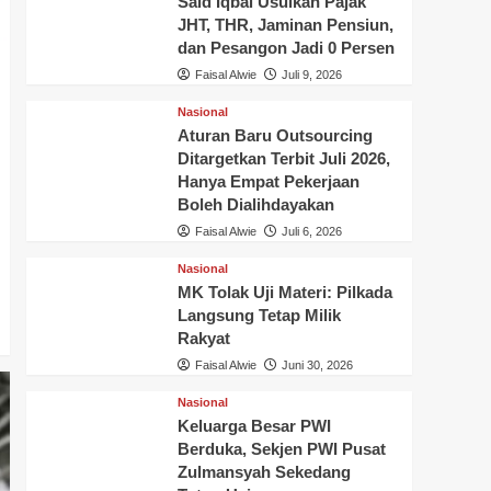
Said Iqbal Usulkan Pajak
JHT, THR, Jaminan Pensiun,
dan Pesangon Jadi 0 Persen
Faisal Alwie
Juli 9, 2026
Nasional
Aturan Baru Outsourcing
Ditargetkan Terbit Juli 2026,
Hanya Empat Pekerjaan
Boleh Dialihdayakan
Faisal Alwie
Juli 6, 2026
Nasional
MK Tolak Uji Materi: Pilkada
Langsung Tetap Milik
Rakyat
Faisal Alwie
Juni 30, 2026
Nasional
Keluarga Besar PWI
Berduka, Sekjen PWI Pusat
Zulmansyah Sekedang