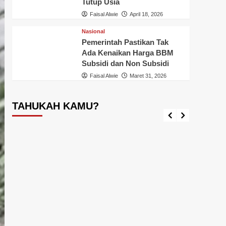
Tutup Usia
Faisal Alwie
April 18, 2026
Nasional
Pemerintah Pastikan Tak
Ada Kenaikan Harga BBM
Tahukah Kamu ?
Inhil
T
Subsidi dan Non Subsidi
Tahukah Kamu Ikan Aligator?, Awas
Pener
Faisal Alwie
Maret 31, 2026
Loh, Ikan Ini Dilarang Dipelihara,
Jangan
Diperjual-belikan dan Dilepas
Admini
Diperairan Indonesia
Ini
TAHUKAH KAMU?
Faisal Alwie
September 17, 2024
Faisal A