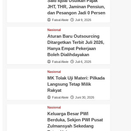
Said Iqbal Usulkan Pajak
JHT, THR, Jaminan Pensiun,
dan Pesangon Jadi 0 Persen
Faisal Alwie
Juli 9, 2026
Nasional
Aturan Baru Outsourcing
Ditargetkan Terbit Juli 2026,
Hanya Empat Pekerjaan
Boleh Dialihdayakan
Faisal Alwie
Juli 6, 2026
Nasional
MK Tolak Uji Materi: Pilkada
Langsung Tetap Milik
Rakyat
Faisal Alwie
Juni 30, 2026
Nasional
Keluarga Besar PWI
Berduka, Sekjen PWI Pusat
Zulmansyah Sekedang