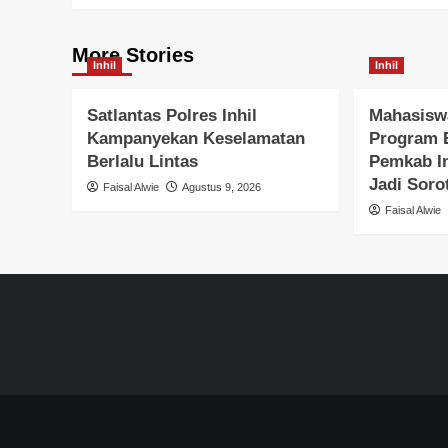
More Stories
Inhil
Inhil
Satlantas Polres Inhil
Mahasiswa
Kampanyekan Keselamatan
Program 
Berlalu Lintas
Pemkab In
Jadi Soro
Faisal Alwie
Agustus 9, 2026
Faisal Alwie