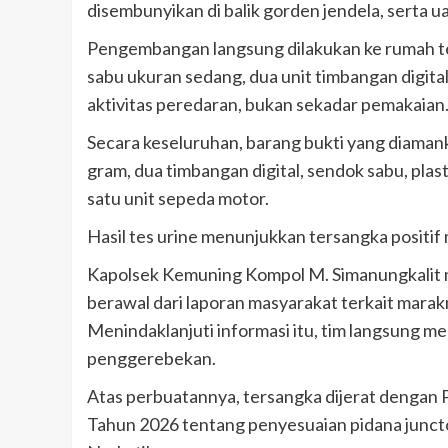
disembunyikan di balik gorden jendela, serta ua
Pengembangan langsung dilakukan ke rumah ter
sabu ukuran sedang, dua unit timbangan digital
aktivitas peredaran, bukan sekadar pemakaian
Secara keseluruhan, barang bukti yang diamank
gram, dua timbangan digital, sendok sabu, plas
satu unit sepeda motor.
Hasil tes urine menunjukkan tersangka posi
Kapolsek Kemuning Kompol M. Simanungkalit m
berawal dari laporan masyarakat terkait marakn
Menindaklanjuti informasi itu, tim langsung m
penggerebekan.
Atas perbuatannya, tersangka dijerat dengan 
Tahun 2026 tentang penyesuaian pidana junct