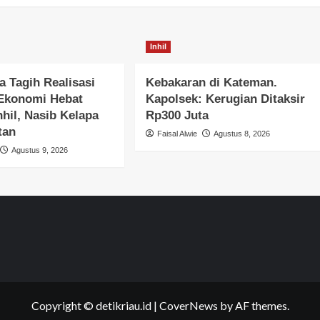
Inhil
 Tagih Realisasi
Kebakaran di Kateman.
Ekonomi Hebat
Kapolsek: Kerugian Ditaksir
hil, Nasib Kelapa
Rp300 Juta
tan
Faisal Alwie
Agustus 8, 2026
Agustus 9, 2026
Copyright © detikriau.id
|
CoverNews
by AF themes.