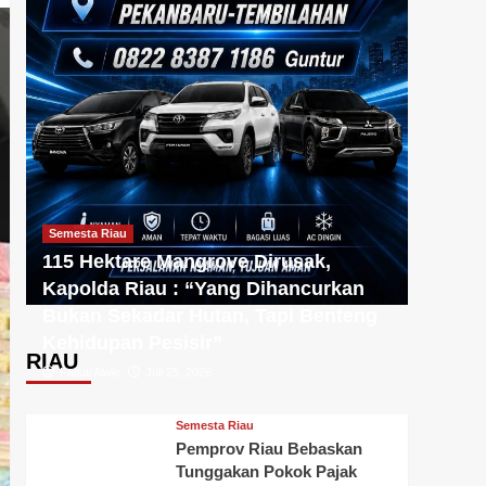
Semesta Riau
115 Hektare Mangrove Dirusak,
Kapolda Riau : “Yang Dihancurkan
Bukan Sekadar Hutan, Tapi Benteng
Kehidupan Pesisir”
RIAU
Faisal Alwie
Juli 25, 2026
Semesta Riau
Pemprov Riau Bebaskan
Tunggakan Pokok Pajak