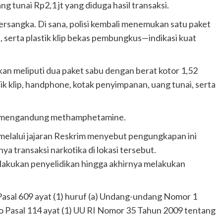
ng tunai Rp2,1 jt yang diduga hasil transaksi.
sangka. Di sana, polisi kembali menemukan satu paket
, serta plastik klip bekas pembungkus—indikasi kuat
.
an meliputi dua paket sabu dengan berat kotor 1,52
tik klip, handphone, kotak penyimpanan, uang tunai, serta
tif mengandung methamphetamine.
elalui jajaran Reskrim menyebut pengungkapan ini
ya transaksi narkotika di lokasi tersebut.
elakukan penyelidikan hingga akhirnya melakukan
Pasal 609 ayat (1) huruf (a) Undang-undang Nomor 1
o Pasal 114 ayat (1) UU RI Nomor 35 Tahun 2009 tentang