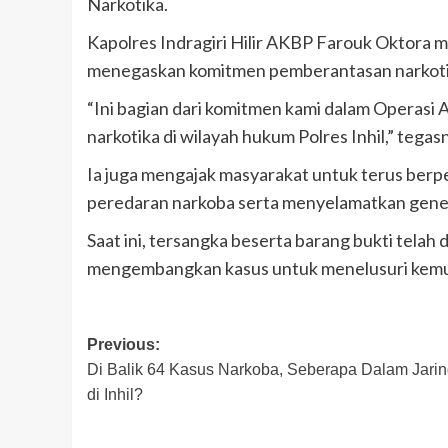
Narkotika.
Kapolres Indragiri Hilir AKBP Farouk Oktora 
menegaskan komitmen pemberantasan narkotik
“Ini bagian dari komitmen kami dalam Operasi 
narkotika di wilayah hukum Polres Inhil,” tegas
Ia juga mengajak masyarakat untuk terus ber
peredaran narkoba serta menyelamatkan gene
Saat ini, tersangka beserta barang bukti telah
mengembangkan kasus untuk menelusuri kemung
Post
Previous:
Di Balik 64 Kasus Narkoba, Seberapa Dalam Jari
navigation
di Inhil?