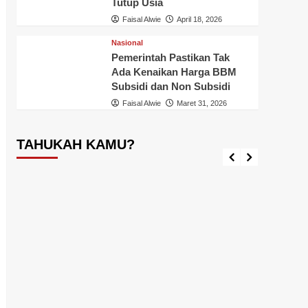
Tutup Usia
Faisal Alwie
April 18, 2026
Nasional
Pemerintah Pastikan Tak
Ada Kenaikan Harga BBM
Tahukah Kamu ?
Inhil
T
Subsidi dan Non Subsidi
Tahukah Kamu Ikan Aligator?, Awas
Pener
Faisal Alwie
Maret 31, 2026
Loh, Ikan Ini Dilarang Dipelihara,
Jangan
Diperjual-belikan dan Dilepas
Admini
Diperairan Indonesia
Ini
TAHUKAH KAMU?
Faisal Alwie
September 17, 2024
Faisal A