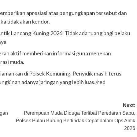
memberikan apresiasi atas pengungkapan tersebut dan
a tidak akan kendor.
Antik Lancang Kuning 2026. Tidak ada ruang bagi pelaku
nya.
Tahukah Kamu ?
Ini yang Terjadi pada Tubuh jika
peran aktif memberikan informasi guna menekan
Konsumsi Bunga Telang Selama 30
rasi muda.
Hari
Faisal Alwie
Mei 24, 2024
 diamankan di Polsek Kemuning. Penyidik masih terus
kinan adanya jaringan yang lebih luas./red
Next:
ngan
Perempuan Muda Diduga Terlibat Peredaran Sabu,
Polsek Pulau Burung Bertindak Cepat dalam Ops Antik
2026