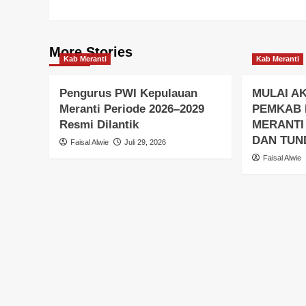
More Stories
Kab Meranti
Kab Meranti
Pengurus PWI Kepulauan
MULAI AK
Meranti Periode 2026–2029
PEMKAB
Resmi Dilantik
MERANTI
DAN TUN
Faisal Alwie
Juli 29, 2026
Faisal Alwie