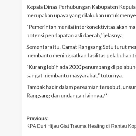
Kepala Dinas Perhubungan Kabupaten Kepulau
merupakan upaya yang dilakukan untuk menyed
“Pemerintah menilai interkonektivitas akan
potensi pendapatan asli daerah,” jelasnya.
Sementara itu, Camat Rangsang Setu turut me
membantu meningkatkan fasilitas pelabuhan t
“Kurang lebih ada 2000 penumpang di pelabuhan
sangat membantu masyarakat,” tuturnya.
Tampak hadir dalam peresmian tersebut, unsu
Rangsang dan undangan lainnya./*
Post
Previous:
KPA Duri Hijau Giat Trauma Healing di Rantau Ko
navigation