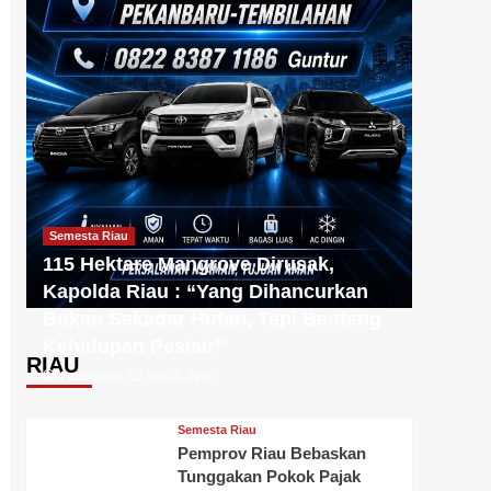
Semesta Riau
115 Hektare Mangrove Dirusak,
Kapolda Riau : “Yang Dihancurkan
Bukan Sekadar Hutan, Tapi Benteng
Kehidupan Pesisir”
RIAU
Faisal Alwie
Juli 25, 2026
Semesta Riau
Pemprov Riau Bebaskan
Tunggakan Pokok Pajak