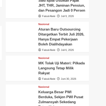
Said Iqbal Usulkan Pajak
JHT, THR, Jaminan Pensiun,
dan Pesangon Jadi 0 Persen
Faisal Alwie
Juli 9, 2026
Nasional
Aturan Baru Outsourcing
Ditargetkan Terbit Juli 2026,
Hanya Empat Pekerjaan
Boleh Dialihdayakan
Faisal Alwie
Juli 6, 2026
Nasional
MK Tolak Uji Materi: Pilkada
Langsung Tetap Milik
Rakyat
Faisal Alwie
Juni 30, 2026
Nasional
Keluarga Besar PWI
Berduka, Sekjen PWI Pusat
Zulmansyah Sekedang