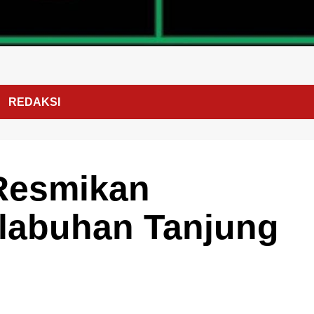
REDAKSI
Resmikan
elabuhan Tanjung