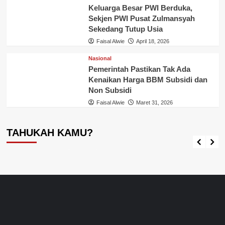
Keluarga Besar PWI Berduka,
Sekjen PWI Pusat Zulmansyah
Sekedang Tutup Usia
Faisal Alwie
April 18, 2026
Nasional
Pemerintah Pastikan Tak Ada
Kenaikan Harga BBM Subsidi dan
Non Subsidi
Tahukah Kamu ?
Faisal Alwie
Maret 31, 2026
Tahukah Kamu Ikan Aligator?, Awas Loh, Ikan
Ini Dilarang Dipelihara, Diperjual-belikan dan
TAHUKAH KAMU?
Dilepas Diperairan Indonesia
Faisal Alwie
September 17, 2024