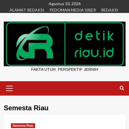
Skip
Agustus 10, 2026
ALAMAT REDAKSI
PEDOMAN MEDIA SIBER
REDAKSI
to
content
FAKTA UTUH, PERSPEKTIF JERNIH
Primary
Menu
Semesta Riau
Semesta Riau