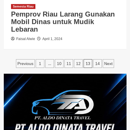
Semesta Riau
Pemprov Riau Larang Gunakan
Mobil Dinas untuk Mudik
Lebaran
Faisal Alwie
April 1, 2024
Paginasi
…
13
Previous
1
10
11
12
14
Next
pos