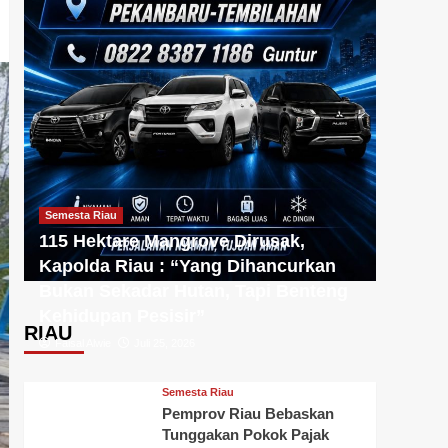
Semesta Riau
115 Hektare Mangrove Dirusak,
Kapolda Riau : “Yang Dihancurkan
Bukan Sekadar Hutan, Tapi Benteng
Kehidupan Pesisir”
RIAU
Faisal Alwie
Juli 25, 2026
Semesta Riau
Pemprov Riau Bebaskan
Tunggakan Pokok Pajak