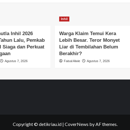
Inhil
utla Inhil 2026
Warga Klaim Temui Kera
Tahun Lalu, Pemkab
Lebih Besar. Teror Monyet
l Siaga dan Perkuat
Liar di Tembilahan Belum
agaan
Berakhir?
Agustus 7, 2026
Faisal Alwie
Agustus 7, 2026
Copyright © detikriau.id
|
CoverNews
by AF themes.