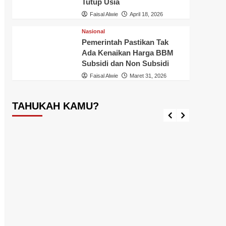
Tutup Usia
Faisal Alwie
April 18, 2026
Nasional
Pemerintah Pastikan Tak
Ada Kenaikan Harga BBM
Tahukah Kamu ?
Inhil
T
Subsidi dan Non Subsidi
Tahukah Kamu Ikan Aligator?, Awas
Pener
Faisal Alwie
Maret 31, 2026
Loh, Ikan Ini Dilarang Dipelihara,
Jangan
Diperjual-belikan dan Dilepas
Admini
Diperairan Indonesia
Ini
TAHUKAH KAMU?
Faisal Alwie
September 17, 2024
Faisal A