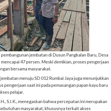
Tahukah Kamu ?
Ini yang Terjadi pada Tubuh jika
Konsumsi Bunga Telang Selama 30
Hari
ka, pembangunan jembatan di Dusun Pangkalan Baru, Desa
Faisal Alwie
Mei 24, 2024
 mencapai 47 persen. Meski demikian, proses pengerjaan
ungan bersama masyarakat.
 jembatan menuju SD 012 Rumbai Jaya juga menunjukkan
kus pengerjaan saat ini pada pemasangan papan kayu baru
ses pelajar.
S.H., S.I.K., menegaskan bahwa percepatan ini merupakan
kebutuhan masyarakat, khususnya terkait akses