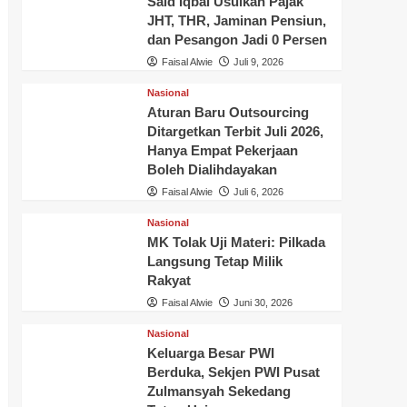
Said Iqbal Usulkan Pajak
JHT, THR, Jaminan Pensiun,
dan Pesangon Jadi 0 Persen
Faisal Alwie
Juli 9, 2026
Nasional
Aturan Baru Outsourcing
Ditargetkan Terbit Juli 2026,
Hanya Empat Pekerjaan
Boleh Dialihdayakan
Faisal Alwie
Juli 6, 2026
Nasional
MK Tolak Uji Materi: Pilkada
Langsung Tetap Milik
Rakyat
Faisal Alwie
Juni 30, 2026
Nasional
Keluarga Besar PWI
Berduka, Sekjen PWI Pusat
Zulmansyah Sekedang