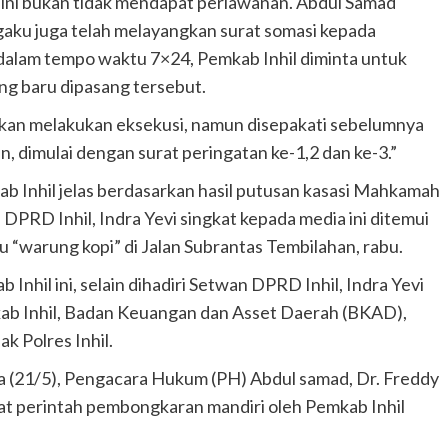
l ini bukan tidak mendapat perlawanan. Abdul Samad
aku juga telah melayangkan surat somasi kepada
dalam tempo waktu 7×24, Pemkab Inhil diminta untuk
g baru dipasang tersebut.
 akan melakukan eksekusi, namun disepakati sebelumnya
, dimulai dengan surat peringatan ke-1,2 dan ke-3.”
b Inhil jelas berdasarkan hasil putusan kasasi Mahkamah
PRD Inhil, Indra Yevi singkat kepada media ini ditemui
tu “warung kopi” di Jalan Subrantas Tembilahan, rabu.
Inhil ini, selain dihadiri Setwan DPRD Inhil, Indra Yevi
kab Inhil, Badan Keuangan dan Asset Daerah (BKAD),
k Polres Inhil.
sa (21/5), Pengacara Hukum (PH) Abdul samad, Dr. Freddy
at perintah pembongkaran mandiri oleh Pemkab Inhil