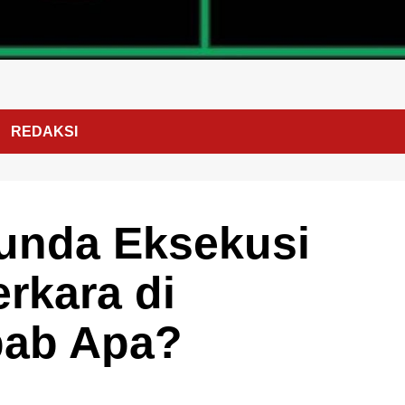
REDAKSI
Tunda Eksekusi
rkara di
bab Apa?