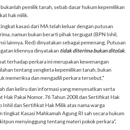
 bukanlah pemilik tanah, sebab dasar hukum kepemilikan
kat hak milik.
ngkat kasasi dari MA telah keluar dengan putusan
rima, namun bukan berarti pihak tergugat (BPN Inhil,
nsi lainnya. Red) dinyatakan sebagai pemenang. Putusan
ugatan kliennya dinyatakan
tidak diterima bukan ditolak
.
dapat terhadap perkara ini merupakan kewenangan
lahan tentang sengketa kepemilikan tanah, bukan
k memeriksa dan mengadili perkara tersebut,”
ah dan keliru dan informasi yang menyesatkan serta
t Hak Pakai Nomor. 76 Tahun 2008 dan Sertifikat Hak
nhil dan Sertifikat Hak Milik atas nama warga
san tingkat Kasasi Mahkamah Agung RI sah secara hukum
ikitpun menyinggung tentang materi pokok perkara”,