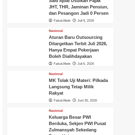
Said Iqbal Usulkan Pajak
JHT, THR, Jaminan Pensiun,
dan Pesangon Jadi 0 Persen
Faisal Alwie
Juli 9, 2026
Nasional
Aturan Baru Outsourcing
Ditargetkan Terbit Juli 2026,
Hanya Empat Pekerjaan
Boleh Dialihdayakan
Faisal Alwie
Juli 6, 2026
Nasional
MK Tolak Uji Materi: Pilkada
Langsung Tetap Milik
Rakyat
Faisal Alwie
Juni 30, 2026
Nasional
Keluarga Besar PWI
Berduka, Sekjen PWI Pusat
Zulmansyah Sekedang