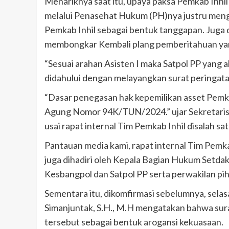
Menariknya saat itu, upaya paksa Pemkab Inhi
melalui Penasehat Hukum (PH)nya justru meng
Pemkab Inhil sebagai bentuk tanggapan. Juga 
membongkar Kembali plang pemberitahuan yan
“Sesuai arahan Asisten I maka Satpol PP yang
didahului dengan melayangkan surat peringatan
“Dasar penegasan hak kepemilikan asset Pemka
Agung Nomor 94K/TUN/2024.” ujar Sekretaris D
usai rapat internal Tim Pemkab Inhil disalah sa
Pantauan media kami, rapat internal Tim Pemkab 
juga dihadiri oleh Kepala Bagian Hukum Setda
Kesbangpol dan Satpol PP serta perwakilan piha
Sementara itu, dikomfirmasi sebelumnya, sela
Simanjuntak, S.H., M.H mengatakan bahwa sur
tersebut sebagai bentuk arogansi kekuasaan.