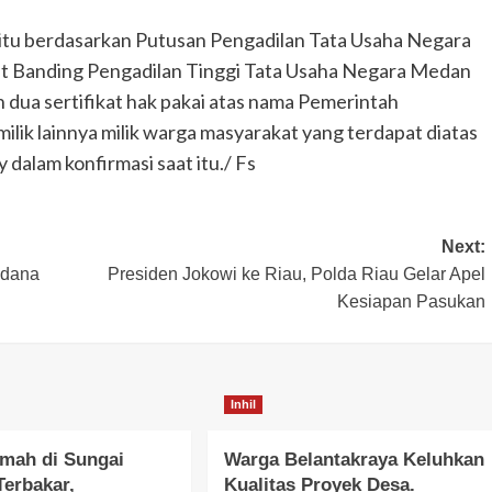
yaitu berdasarkan Putusan Pengadilan Tata Usaha Negara
at Banding Pengadilan Tinggi Tata Usaha Negara Medan
ua sertifikat hak pakai atas nama Pemerintah
 milik lainnya milik warga masyarakat yang terdapat diatas
Tahukah Kamu ?
 dalam konfirmasi saat itu./ Fs
Ini yang Terjadi pada Tubuh jika
Konsumsi Bunga Telang Selama 30
Hari
Next:
Faisal Alwie
Mei 24, 2024
idana
Presiden Jokowi ke Riau, Polda Riau Gelar Apel
Kesiapan Pasukan
Inhil
mah di Sungai
Warga Belantakraya Keluhkan
erbakar,
Kualitas Proyek Desa.