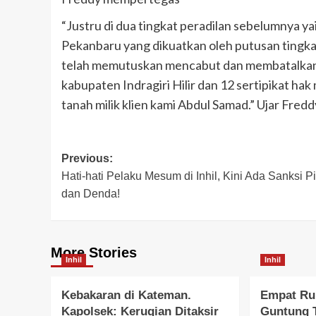
“Justru di dua tingkat peradilan sebelumnya 
Pekanbaru yang dikuatkan oleh putusan tingk
telah memutuskan mencabut dan membatalkan d
kabupaten Indragiri Hilir dan 12 sertipikat hak
tanah milik klien kami Abdul Samad.” Ujar Freddy
Post
Previous:
Hati-hati Pelaku Mesum di Inhil, Kini Ada Sanksi P
navigation
dan Denda!
More Stories
Inhil
Inhil
Kebakaran di Kateman.
Empat Ru
Kapolsek: Kerugian Ditaksir
Guntung T