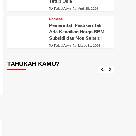
Tutup Usia
Faisal Alwie
April 18, 2026
Nasional
Pemerintah Pastikan Tak
Ada Kenaikan Harga BBM
Tahukah Kamu ?
Inhil
T
Subsidi dan Non Subsidi
Tahukah Kamu Ikan Aligator?, Awas
Pener
Faisal Alwie
Maret 31, 2026
Loh, Ikan Ini Dilarang Dipelihara,
Jangan
Diperjual-belikan dan Dilepas
Admini
Diperairan Indonesia
Ini
TAHUKAH KAMU?
Faisal Alwie
September 17, 2024
Faisal A