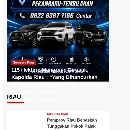
Semesta Riau
115 Hektare Mangrove Dirusak,
Kapolda Riau : “Yang Dihancurkan
Bukan Sekadar Hutan, Tapi Benteng
Kehidupan Pesisir”
RIAU
Faisal Alwie
Juli 25, 2026
Semesta Riau
Pemprov Riau Bebaskan
Tunggakan Pokok Pajak