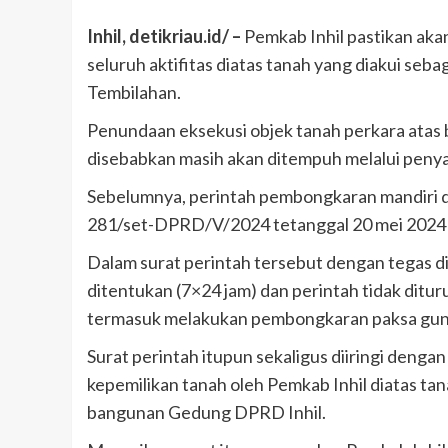
Inhil, detikriau.id/ –
Pemkab Inhil pastikan ak
seluruh aktifitas diatas tanah yang diakui seb
Tembilahan.
Penundaan eksekusi objek tanah perkara atas 
disebabkan masih akan ditempuh melalui penya
Sebelumnya, perintah pembongkaran mandiri d
281/set-DPRD/V/2024 tetanggal 20 mei 2024 y
Dalam surat perintah tersebut dengan tegas di
ditentukan (7×24 jam) dan perintah tidak ditur
termasuk melakukan pembongkaran paksa guna
Surat perintah itupun sekaligus diiringi den
kepemilikan tanah oleh Pemkab Inhil diatas ta
bangunan Gedung DPRD Inhil.